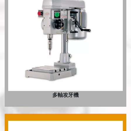
多軸攻牙機