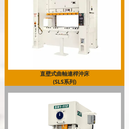
直壁式曲軸連桿沖床
(SLS系列)