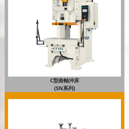
C型曲軸沖床
(SN系列)