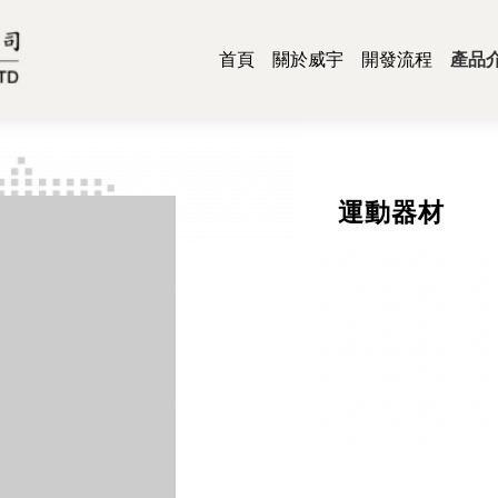
首頁
關於威宇
開發流程
產品
散
面
彈
遮
運
網
醫
運動器材