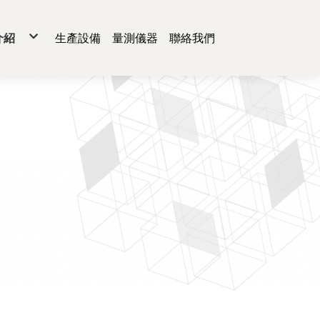
介紹
生產設備
量測儀器
聯絡我們
熱飾板
板框
片
蔽蓋
動器材
通機構件
療件