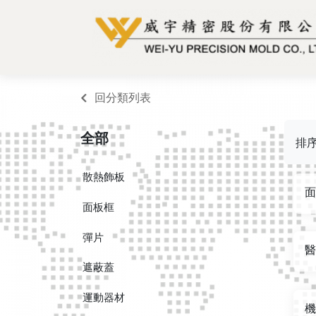
回分類列表
全部
排
散熱飾板
面
面板框
彈片
醫
遮蔽蓋
運動器材
機