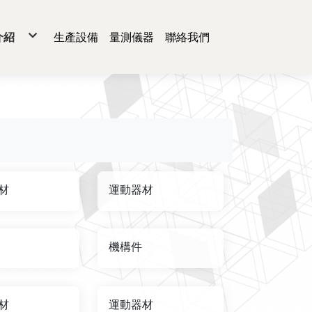
介紹
生產設備
量測儀器
聯絡我們
熱飾板
板框
片
蔽蓋
動器材
通機構件
療件
材
運動器材
機構件
材
運動器材