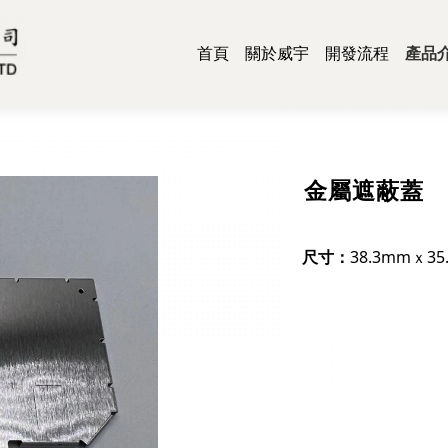
首頁
關於威宇
開發流程
產品
散
面
彈
遮
運
網
醫
金屬遮蔽蓋
尺寸：
38.3mmｘ35