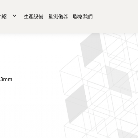
介紹
生產設備
量測儀器
聯絡我們
熱飾板
板框
片
蔽蓋
動器材
通機構件
療件
.3mm